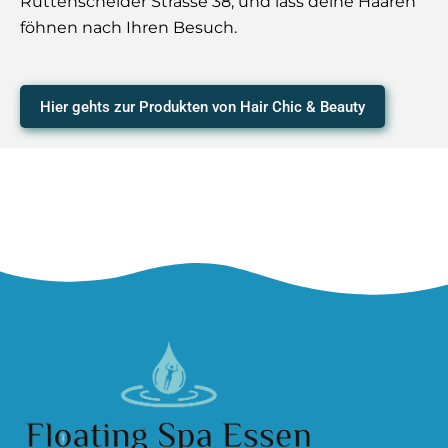
Rüttenscheider Strasse 38, und lass deine Haaren
föhnen nach Ihren Besuch.
Hier gehts zur Produkten von Hair Chic & Beauty