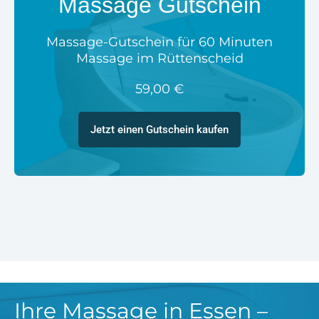
Massage Gutschein
Massage-Gutschein für 60 Minuten
Massage im Rüttenscheid
59,00 €
Jetzt einen Gutschein kaufen
Ihre Massage in Essen –