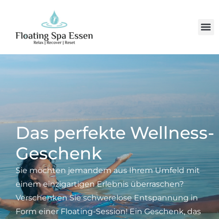
Zum
Inhalt
M
springen
Headspa Essen
Massage Essen
Kontakt & Anfahrt
Das perfekte Wellness-
Geschenk
Sie möchten jemandem aus Ihrem Umfeld mit
einem einzigartigen Erlebnis überraschen?
Verschenken Sie schwerelose Entspannung in
Form einer Floating-Session! Ein Geschenk, das