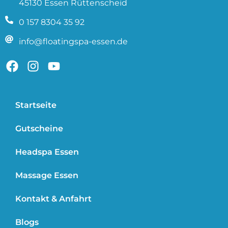
45130 Essen Rüttenscheid
0 157 8304 35 92
info@floatingspa-essen.de
F
I
Y
a
n
o
c
s
u
e
t
t
Startseite
b
a
u
o
g
b
Gutscheine
o
r
e
k
a
Headspa Essen
m
Massage Essen
Kontakt & Anfahrt
Blogs